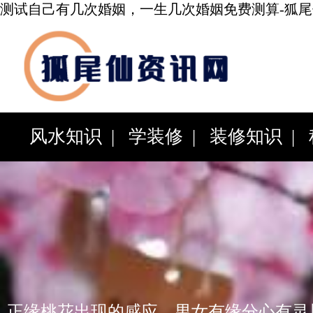
测试自己有几次婚姻，一生几次婚姻免费测算-狐
风水知识
|
学装修
|
装修知识
|
科
|
百科知识
|
综合资讯
|
有没有看婚姻很准的大师，有算婚