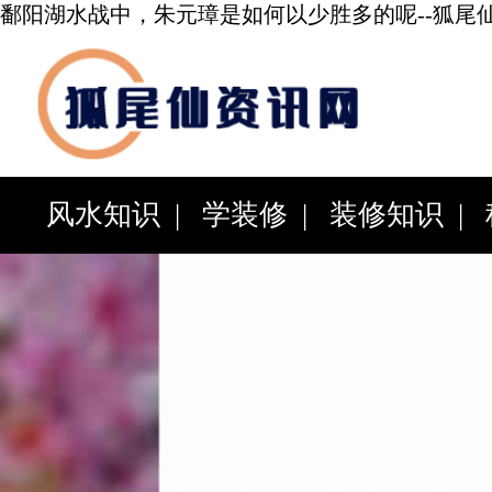
鄱阳湖水战中，朱元璋是如何以少胜多的呢--狐尾
风水知识
|
学装修
|
装修知识
|
科
|
百科知识
|
综合资讯
|
有没有看婚姻很准的大师，有算婚姻大师