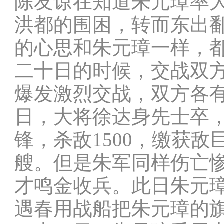
陈友谅在知道朱元璋率
洪都的围困，转而东出
的心思和朱元璋一样，
二十日的时候，交战双
爆发激烈交战，双方各
日，大将徐达身先士卒
锋，杀敌1500，缴获敌
艘。但是朱军同样伤亡
才鸣金收兵。此日朱元
遇春用战船把朱元璋的