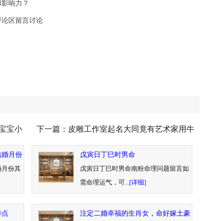
和影响力？
评论区留言讨论
个宝宝小
下一篇：
皮雕工作室起名大同竟有艺术家用牛
皮做画堪
结婚月份
戊寅日丁巳时男命
婚月份其
戊寅日丁巳时男命南粉命理问题留言如
需命理运气，可...
[详细]
特点
注定二婚幸福的生肖女，命好嫁土豪