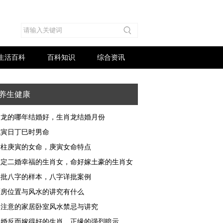
生活百科
百科知识
综合资讯
养生健康
属龙的哪年结婚好，生肖龙结婚月份
戊寅日丁巳时男命
时柱庚寅的女命，庚寅女命特点
注定二婚幸福的生肖女，命好嫁土豪的生肖女
详批八字的样本，八字详批案例
厨房位置与风水的讲究有什么
要注意的家居卧室风水禁忌与讲究
晚婚反而嫁得好的生肖，正缘的强烈暗示