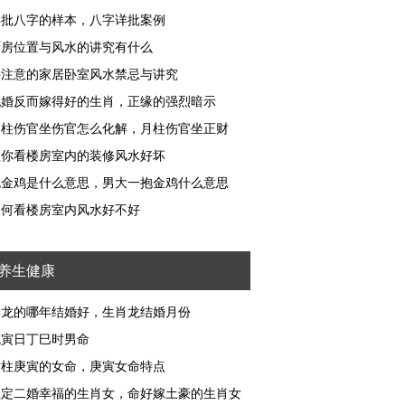
详批八字的样本，八字详批案例
厨房位置与风水的讲究有什么
要注意的家居卧室风水禁忌与讲究
晚婚反而嫁得好的生肖，正缘的强烈暗示
月柱伤官坐伤官怎么化解，月柱伤官坐正财
教你看楼房室内的装修风水好坏
抱金鸡是什么意思，男大一抱金鸡什么意思
如何看楼房室内风水好不好
养生健康
属龙的哪年结婚好，生肖龙结婚月份
戊寅日丁巳时男命
时柱庚寅的女命，庚寅女命特点
注定二婚幸福的生肖女，命好嫁土豪的生肖女