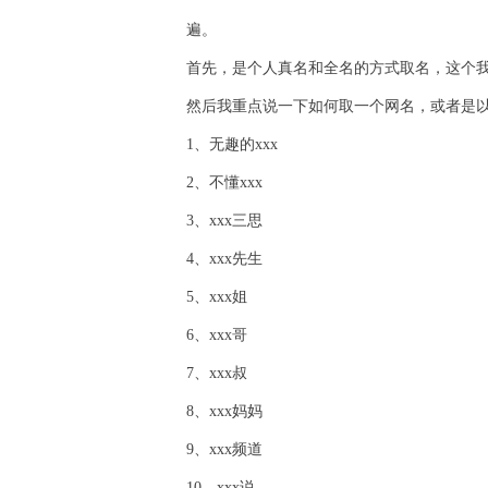
遍。
首先，是个人真名和全名的方式取名，这个
然后我重点说一下如何取一个网名，或者是
1、无趣的xxx
2、不懂xxx
3、xxx三思
4、xxx先生
5、xxx姐
6、xxx哥
7、xxx叔
8、xxx妈妈
9、xxx频道
10、xxx说